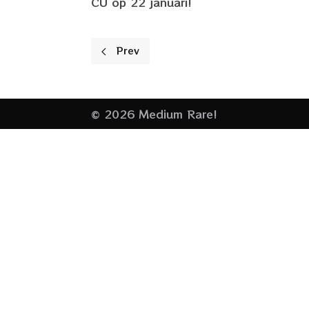
CU op 22 januari!
Previous article: Nieuwe optredens
Prev
© 2026 Medium Rare!