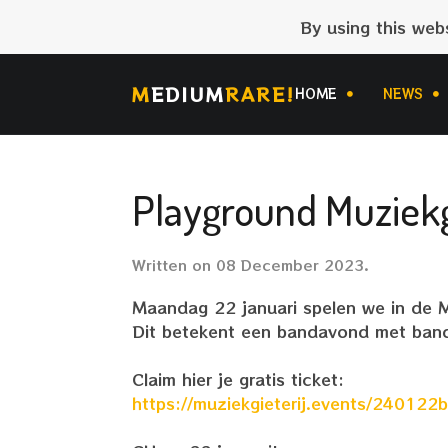
By using this web
M
EDIUM
RARE!
HOME
NEWS
Playground Muziekg
Written on
08 December 2023
.
Maandag 22 januari spelen we in de M
Dit betekent een bandavond met bands 
Claim hier je gratis ticket:
https://muziekgieterij.events/240122