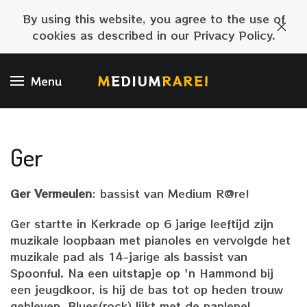
By using this website, you agree to the use of
cookies as described in our Privacy Policy.
M
EDIUM
RARE!
Menu
Ger
Ger Vermeulen
: bassist van Medium R@re!
Ger startte in Kerkrade op 6 jarige leeftijd zijn
muzikale loopbaan met pianoles en vervolgde het
muzikale pad als 14-jarige als bassist van
Spoonful. Na een uitstapje op 'n Hammond bij
een jeugdkoor, is hij de bas tot op heden trouw
gebleven. Blues(rock) lijkt met de paplepel