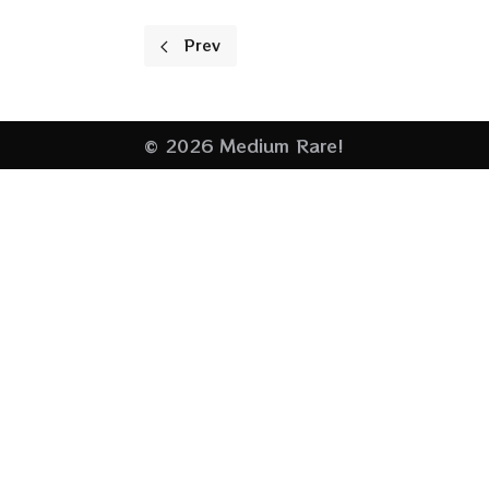
Previous article: Nieuwe optredens
Prev
© 2026 Medium Rare!