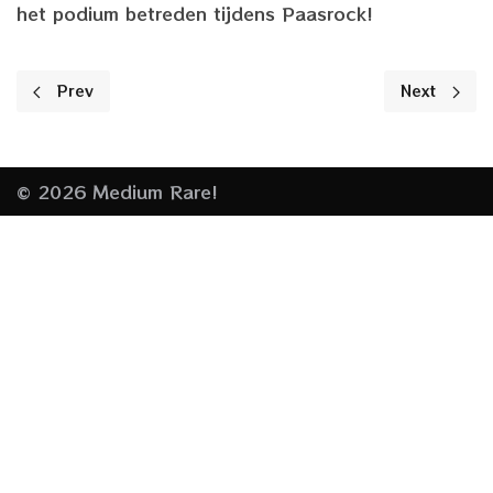
het podium betreden tijdens Paasrock!
Previous article: Playground Muziekgieterij
Next articl
Prev
Next
© 2026 Medium Rare!