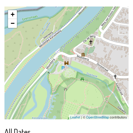
+
−
Leaflet
| ©
OpenStreetMap
contributors
All Dates