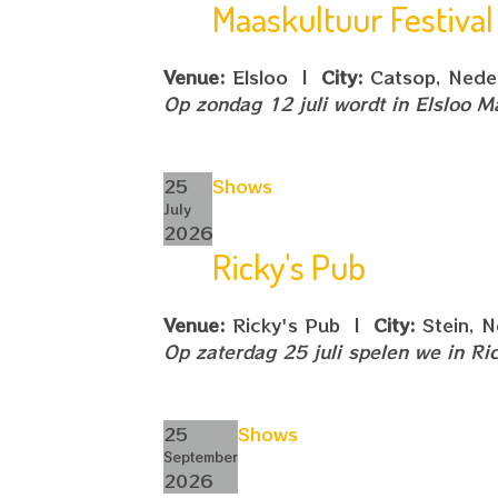
Maaskultuur Festival
Venue:
Elsloo
|
City:
Catsop, Nede
Op zondag 12 juli wordt in Elsloo M
25
Shows
July
2026
Ricky's Pub
Venue:
Ricky's Pub
|
City:
Stein, N
Op zaterdag 25 juli spelen we in Ri
25
Shows
September
2026