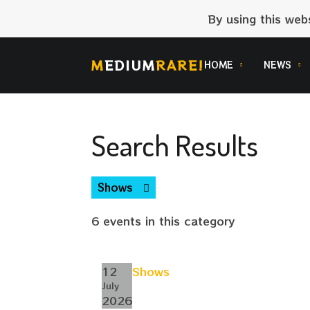
By using this web
M
EDIUM
RARE!
HOME
NEWS
Search Results
Shows
6 events in this category
12
Shows
July
2026