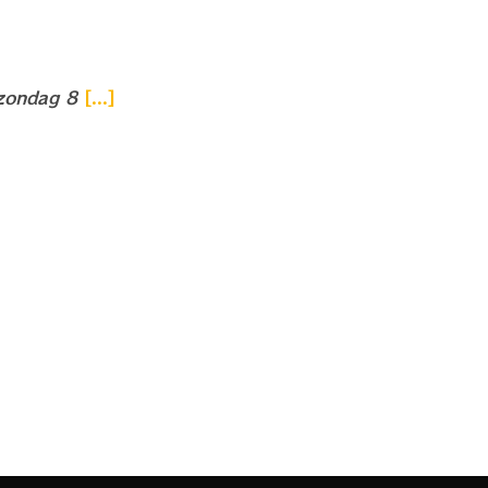
 zondag 8
[...]